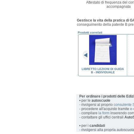
Attestato di frequenza del cor
accompagnata
Gestisce la vita della pratica di G
conseguimento della patente B pres
Prodotti correlati
LEZIONI DI
MODULI FOGLIO ROSA 2112
LIBRETTO LEZIONI DI GUIDA
A
B - INDIVIDUALE
Per ordinare i prodotti delle Edi
• per le
autoscuole
- rivolgersi al proprio
consulente 
- procedere all'acquisto tramite
e
- compilare
la form
inserendo com
- contattare gli uffici centrali
AutoS
• per i
candidati
- rivolgersi alla propria autoscuol