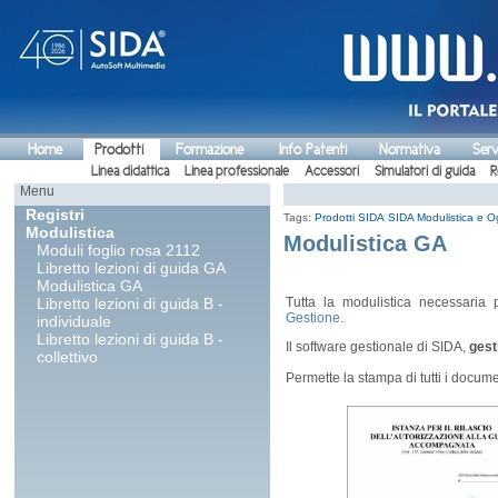
Home
Prodotti
Formazione
Info Patenti
Normativa
Serv
Linea didattica
Linea professionale
Accessori
Simulatori di guida
R
Menu
Registri
Tags:
Prodotti SIDA
SIDA Modulistica e Og
Modulistica
Modulistica GA
Moduli foglio rosa 2112
Libretto lezioni di guida GA
Modulistica GA
Libretto lezioni di guida B -
Tutta la modulistica necessaria
Gestione
.
individuale
Libretto lezioni di guida B -
Il software gestionale di SIDA,
gest
collettivo
Permette la stampa di tutti i docume